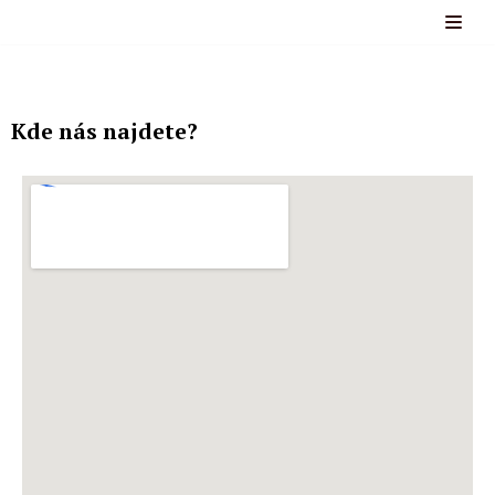
Přeskočit
na
obsah
Kde nás najdete?