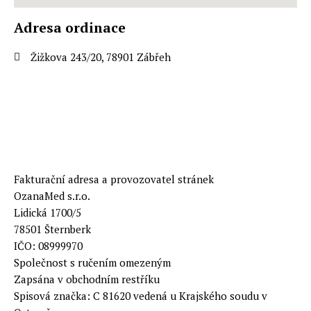
Adresa ordinace
Žižkova 243/20, 78901 Zábřeh
+420 583 213 070
+420 771 172 132 - POUZE SMS, WHATSAPP
info@ozanamed.cz
Fakturační adresa a provozovatel stránek
OzanaMed s.r.o.
Lidická 1700/5
78501 Šternberk
IČO: 08999970
Společnost s ručením omezeným
Zapsána v obchodním restříku
Spisová značka: C 81620 vedená u Krajského soudu v