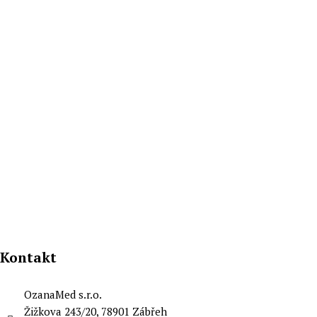
Vyšetření
Diabetologie
Kardiologie
Endokrinologie
Neurologie
Kontakt
Ochrana osobních údajů a cookies
Zásady cookies (EU)
Kontakt
OzanaMed s.r.o.
Žižkova 243/20, 78901 Zábřeh